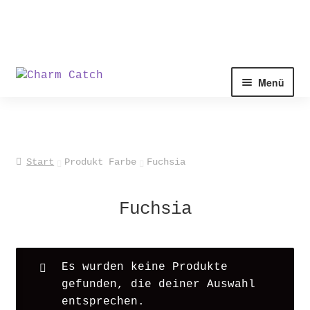
Zur
Zum
Menü
Navigation
Inhalt
springen
springen
Start
Produkt Farbe
Fuchsia
Fuchsia
Es wurden keine Produkte
gefunden, die deiner Auswahl
entsprechen.