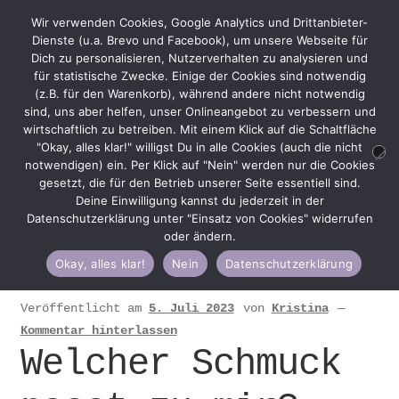
Wir verwenden Cookies, Google Analytics und Drittanbieter-
Dienste (u.a. Brevo und Facebook), um unsere Webseite für
Dich zu personalisieren, Nutzerverhalten zu analysieren und
für statistische Zwecke. Einige der Cookies sind notwendig
(z.B. für den Warenkorb), während andere nicht notwendig
Zur
Zum
Menü
sind, uns aber helfen, unser Onlineangebot zu verbessern und
Navigation
Inhalt
wirtschaftlich zu betreiben. Mit einem Klick auf die Schaltfläche
springen
springen
"Okay, alles klar!" willigst Du in alle Cookies (auch die nicht
notwendigen) ein. Per Klick auf "Nein" werden nur die Cookies
gesetzt, die für den Betrieb unserer Seite essentiell sind.
Deine Einwilligung kannst du jederzeit in der
Datenschutzerklärung unter "Einsatz von Cookies" widerrufen
Start
Schmuck-Stories
Welcher Schmuck passt
oder ändern.
zu mir?
Okay, alles klar!
Nein
Datenschutzerklärung
Veröffentlicht am
5. Juli 2023
von
Kristina
—
Kommentar hinterlassen
Welcher Schmuck