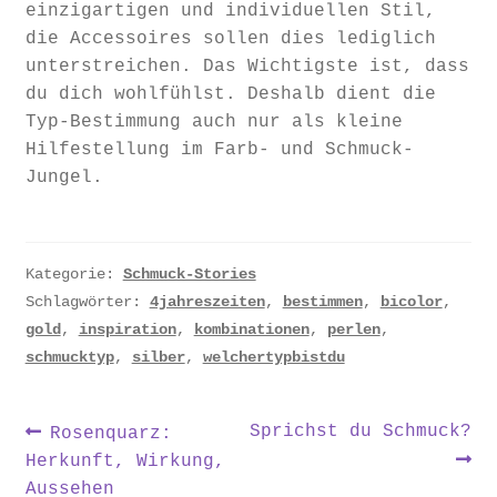
einzigartigen und individuellen Stil,
die Accessoires sollen dies lediglich
unterstreichen. Das Wichtigste ist, dass
du dich wohlfühlst. Deshalb dient die
Typ-Bestimmung auch nur als kleine
Hilfestellung im Farb- und Schmuck-
Jungel.
Kategorie:
Schmuck-Stories
Schlagwörter:
4jahreszeiten
,
bestimmen
,
bicolor
,
gold
,
inspiration
,
kombinationen
,
perlen
,
schmucktyp
,
silber
,
welchertypbistdu
Beitragsnavigation
Vorheriger
Nächster
Sprichst du Schmuck?
Rosenquarz:
Beitrag:
Beitrag:
Herkunft, Wirkung,
Aussehen