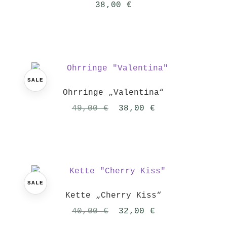
38,00
€
SALE
Ohrringe „Valentina“
Ursprünglicher
Aktueller
49,00
€
38,00
€
Preis
Preis
war:
ist:
49,00 €
38,00 €.
SALE
Kette „Cherry Kiss“
Ursprünglicher
Aktueller
40,00
€
32,00
€
Preis
Preis