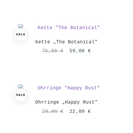
war:
ist:
40,00 €
32,00 €.
SALE
Kette „The Botanical“
Ursprünglicher
Aktueller
75,00
€
59,00
€
Preis
Preis
war:
ist:
75,00 €
59,00 €.
SALE
Ohrringe „Happy Rust“
Ursprünglicher
Aktueller
29,00
€
22,00
€
Preis
Preis
war:
ist: