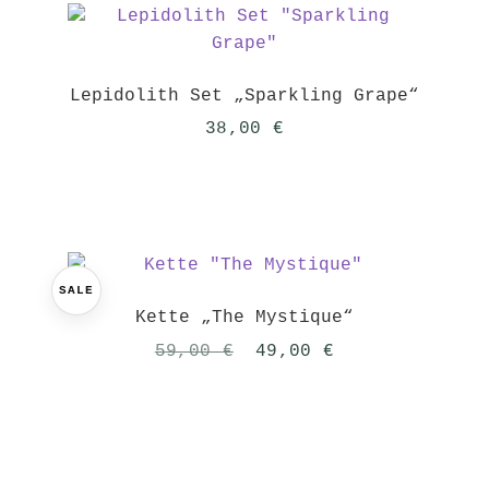
Lepidolith Set „Sparkling Grape“
38,00
€
SALE
Kette „The Mystique“
Ursprünglicher
Aktueller
59,00
€
49,00
€
Preis
Preis
war:
ist:
59,00 €
49,00 €.