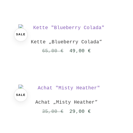
SALE
Kette „Blueberry Colada“
Ursprünglicher
Aktueller
65,00
€
49,00
€
Preis
Preis
war:
ist:
65,00 €
49,00 €.
SALE
Achat „Misty Heather“
Ursprünglicher
Aktueller
35,00
€
29,00
€
Preis
Preis
war:
ist: