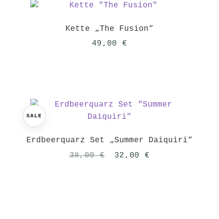
Kette „The Fusion“
49,00
€
SALE
Erdbeerquarz Set „Summer Daiquiri“
Ursprünglicher
Aktueller
38,00
€
32,00
€
Preis
Preis
war:
ist:
38,00 €
32,00 €.