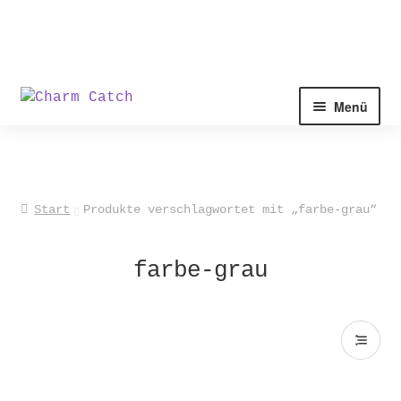
Zur
Zum
Menü
Navigation
Inhalt
springen
springen
Start
Produkte verschlagwortet mit „farbe-grau“
farbe-grau