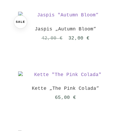
35,00 €
29,00 €.
SALE
Jaspis „Autumn Bloom“
Ursprünglicher
Aktueller
42,00
€
32,00
€
Preis
Preis
war:
ist:
42,00 €
32,00 €.
Kette „The Pink Colada“
65,00
€