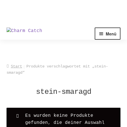
Zur
Zum
Menü
Navigation
Inhalt
springen
springen
Start
Produkte verschlagwortet mit „stein-
smaragd“
stein-smaragd
Es wurden keine Produkte
gefunden, die deiner Auswahl