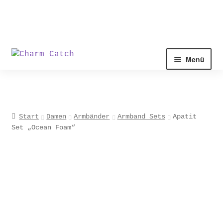
Zur
Zum
Menü
Navigation
Inhalt
springen
springen
Start
Damen
Armbänder
Armband Sets
Apatit
Set „Ocean Foam“