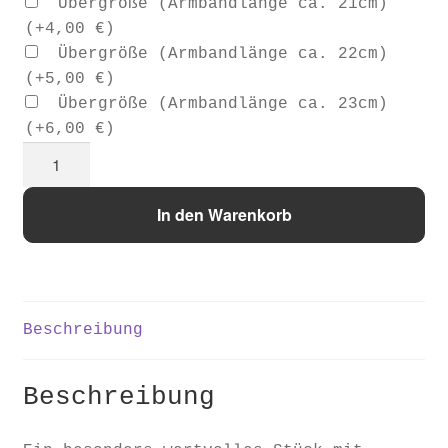
Übergröße (Armbandlänge ca. 21cm)
(+
4,00
€
)
Übergröße (Armbandlänge ca. 22cm)
(+
5,00
€
)
Übergröße (Armbandlänge ca. 23cm)
(+
6,00
€
)
Apatit
Set
"Ocean
In den Warenkorb
Foam“
Menge
Beschreibung
Beschreibung