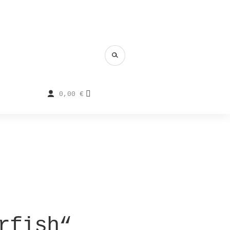
0,00
€
rfish“