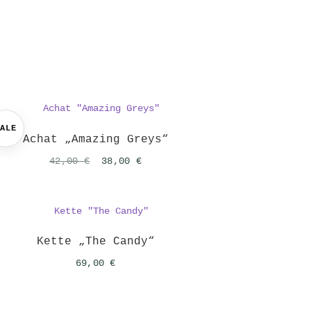
SALE
Achat „Amazing Greys“
Ursprünglicher
Aktueller
42,00
€
38,00
€
Preis
Preis
war:
ist:
42,00 €
38,00 €.
Kette „The Candy“
69,00
€