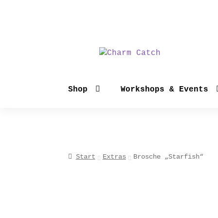
Zur
Zum
Navigation
Inhalt
springen
springen
Shop
Workshops & Events
Start
Extras
Brosche „Starfish“