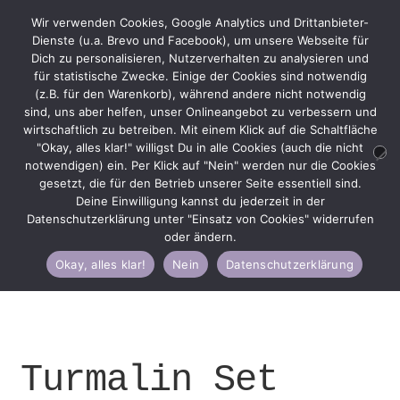
Wir verwenden Cookies, Google Analytics und Drittanbieter-
Dienste (u.a. Brevo und Facebook), um unsere Webseite für
Dich zu personalisieren, Nutzerverhalten zu analysieren und
für statistische Zwecke. Einige der Cookies sind notwendig
(z.B. für den Warenkorb), während andere nicht notwendig
Zur
Zum
Menü
sind, uns aber helfen, unser Onlineangebot zu verbessern und
Navigation
Inhalt
wirtschaftlich zu betreiben. Mit einem Klick auf die Schaltfläche
springen
springen
"Okay, alles klar!" willigst Du in alle Cookies (auch die nicht
notwendigen) ein. Per Klick auf "Nein" werden nur die Cookies
gesetzt, die für den Betrieb unserer Seite essentiell sind.
Deine Einwilligung kannst du jederzeit in der
Start
Damen
Armbänder
Armband Sets
Turmalin
Datenschutzerklärung unter "Einsatz von Cookies" widerrufen
Set „Cherry Bubble“
oder ändern.
Okay, alles klar!
Nein
Datenschutzerklärung
Turmalin Set