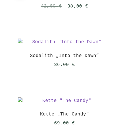
Ursprünglicher
Aktueller
42,00
€
38,00
€
Preis
Preis
war:
ist:
42,00 €
38,00 €.
Sodalith „Into the Dawn“
36,00
€
Kette „The Candy“
69,00
€