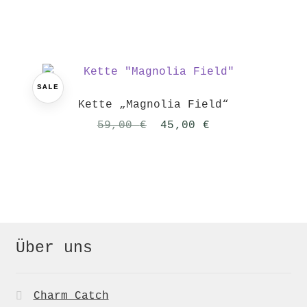
SALE
Kette „Magnolia Field“
Ursprünglicher
Aktueller
59,00
€
45,00
€
Preis
Preis
war:
ist:
59,00 €
45,00 €.
Über uns
Charm Catch