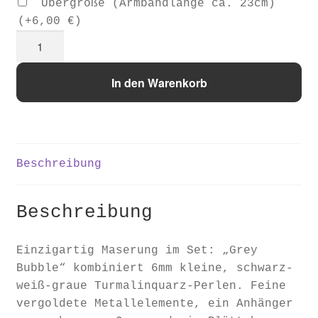
Übergröße (Armbandlänge ca. 23cm)
(+
6,00
€
)
Turmalin
Set
"Cherry
In den Warenkorb
Bubble"
Menge
Beschreibung
Beschreibung
Einzigartig Maserung im Set: „Grey
Bubble“ kombiniert 6mm kleine, schwarz-
weiß-graue Turmalinquarz-Perlen. Feine
vergoldete Metallelemente, ein Anhänger