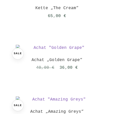
Kette „The Cream“
65,00
€
SALE
Achat „Golden Grape“
Ursprünglicher
Aktueller
40,00
€
36,00
€
Preis
Preis
war:
ist:
40,00 €
36,00 €.
SALE
Achat „Amazing Greys“