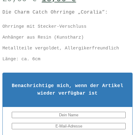
Preis
Preis
Die Charm Catch Ohrringe „Coralia“:
war:
ist:
29,00 €
15,00 €.
Ohrringe mit Stecker-Verschluss
Anhänger aus Resin (Kunstharz)
Metallteile vergoldet, Allergikerfreundlich
Länge: ca. 6cm
Benachrichtige mich, wenn der Artikel
wieder verfügbar ist