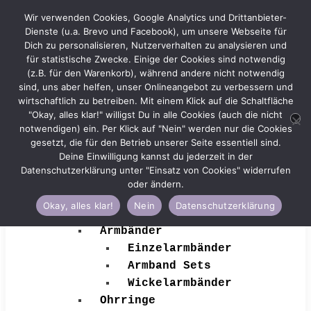
Wir verwenden Cookies, Google Analytics und Drittanbieter-
Dienste (u.a. Brevo und Facebook), um unsere Webseite für
Dich zu personalisieren, Nutzerverhalten zu analysieren und
für statistische Zwecke. Einige der Cookies sind notwendig
(z.B. für den Warenkorb), während andere nicht notwendig
Zur
Zum
Menü
sind, uns aber helfen, unser Onlineangebot zu verbessern und
Navigation
Inhalt
wirtschaftlich zu betreiben. Mit einem Klick auf die Schaltfläche
Shop
springen
springen
"Okay, alles klar!" willigst Du in alle Cookies (auch die nicht
🥥Beach Collection🐚🌴
notwendigen) ein. Per Klick auf "Nein" werden nur die Cookies
gesetzt, die für den Betrieb unserer Seite essentiell sind.
Kategorien
Deine Einwilligung kannst du jederzeit in der
Ketten
Datenschutzerklärung unter "Einsatz von Cookies" widerrufen
Gliederketten
oder ändern.
Feine Edelsteine
Okay, alles klar!
Nein
Datenschutzerklärung
Perlenketten
Armbänder
Einzelarmbänder
Armband Sets
Wickelarmbänder
Ohrringe