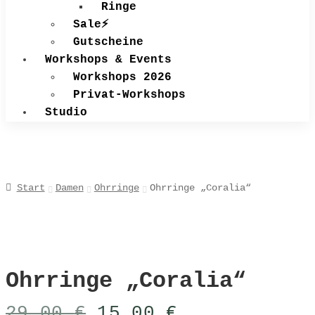
Ringe
Sale⚡
Gutscheine
Workshops & Events
Workshops 2026
Privat-Workshops
Studio
Start
Damen
Ohrringe
Ohrringe „Coralia“
Ohrringe „Coralia“
Ursprünglicher
Aktueller
29,00
€
15,00
€