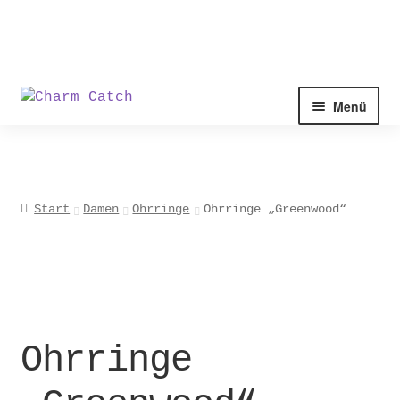
Zur
Zum
Menü
Navigation
Inhalt
springen
springen
Start
Damen
Ohrringe
Ohrringe „Greenwood“
Ohrringe