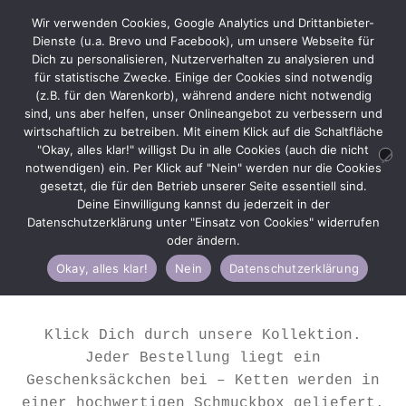
Wir verwenden Cookies, Google Analytics und Drittanbieter-
Dienste (u.a. Brevo und Facebook), um unsere Webseite für
Dich zu personalisieren, Nutzerverhalten zu analysieren und
für statistische Zwecke. Einige der Cookies sind notwendig
(z.B. für den Warenkorb), während andere nicht notwendig
Zur
Zum
Menü
sind, uns aber helfen, unser Onlineangebot zu verbessern und
Navigation
Inhalt
wirtschaftlich zu betreiben. Mit einem Klick auf die Schaltfläche
springen
springen
"Okay, alles klar!" willigst Du in alle Cookies (auch die nicht
notwendigen) ein. Per Klick auf "Nein" werden nur die Cookies
gesetzt, die für den Betrieb unserer Seite essentiell sind.
Deine Einwilligung kannst du jederzeit in der
Start
Shop
Datenschutzerklärung unter "Einsatz von Cookies" widerrufen
oder ändern.
Okay, alles klar!
Nein
Datenschutzerklärung
Shop
Klick Dich durch unsere Kollektion.
Jeder Bestellung liegt ein
Geschenksäckchen bei – Ketten werden in
einer hochwertigen Schmuckbox geliefert.