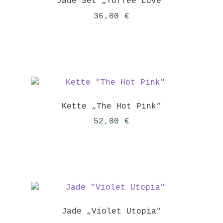
Jade Set „Toffee Love“
36,00
€
Kette „The Hot Pink“
52,00
€
Jade „Violet Utopia“