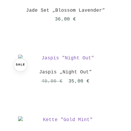
Jade Set „Blossom Lavender“
36,00
€
SALE
Jaspis „Night Out“
Ursprünglicher
Aktueller
40,00
€
35,00
€
Preis
Preis
war:
ist:
40,00 €
35,00 €.