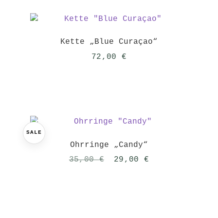
Kette „Blue Curaçao“
72,00
€
SALE
Ohrringe „Candy“
Ursprünglicher
Aktueller
35,00
€
29,00
€
Preis
Preis
war:
ist:
35,00 €
29,00 €.