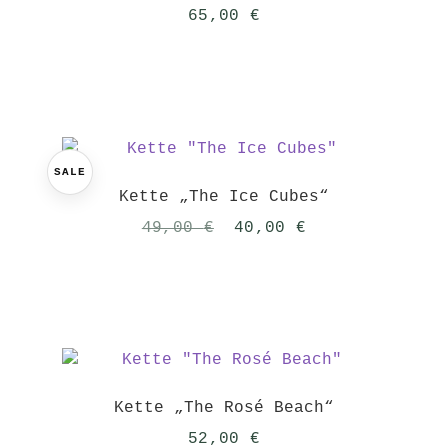
65,00
€
SALE
Kette „The Ice Cubes“
Ursprünglicher
Aktueller
49,00
€
40,00
€
Preis
Preis
war:
ist:
49,00 €
40,00 €.
Kette „The Rosé Beach“
52,00
€