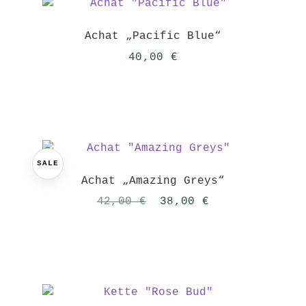
Achat „Pacific Blue“
40,00
€
SALE
Achat „Amazing Greys“
Ursprünglicher
Aktueller
42,00
€
38,00
€
Preis
Preis
war:
ist:
42,00 €
38,00 €.