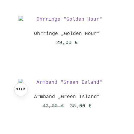
Ohrringe „Golden Hour“
29,00
€
SALE
Armband „Green Island“
Ursprünglicher
Aktueller
42,00
€
38,00
€
Preis
Preis
war:
ist:
42,00 €
38,00 €.