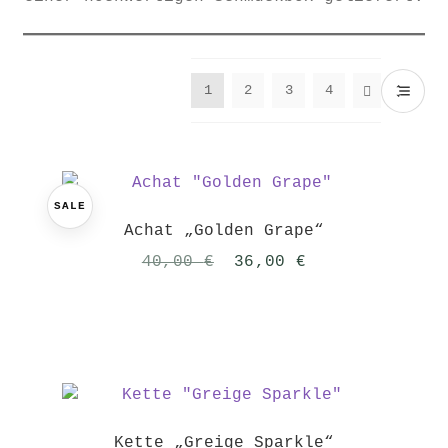
1
2
3
4
SALE
Achat „Golden Grape“
Ursprünglicher
Aktueller
40,00
€
36,00
€
Preis
Preis
war:
ist:
40,00 €
36,00 €.
Kette „Greige Sparkle“