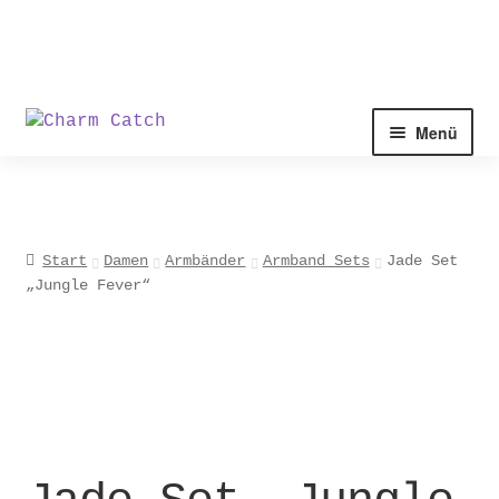
Zur
Zum
Menü
Navigation
Inhalt
springen
springen
Start
Damen
Armbänder
Armband Sets
Jade Set
„Jungle Fever“