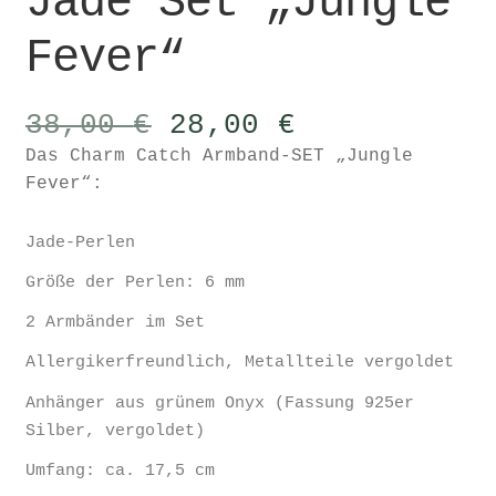
Jade Set „Jungle
Fever“
Ursprünglicher
Aktueller
38,00
€
28,00
€
Preis
Preis
Das Charm Catch Armband-SET „Jungle
war:
ist:
Fever“:
38,00 €
28,00 €.
Jade-Perlen
Größe der Perlen: 6 mm
2 Armbänder im Set
Allergikerfreundlich, Metallteile vergoldet
Anhänger aus grünem Onyx (Fassung 925er
Silber, vergoldet)
Umfang: ca. 17,5 cm