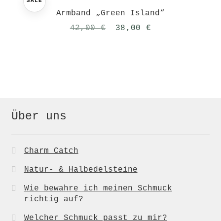
SALE
Armband „Green Island“
Ursprünglicher
Aktueller
42,00
€
38,00
€
Preis
Preis
war:
ist:
42,00 €
38,00 €.
Über uns
Charm Catch
Natur- & Halbedelsteine
Wie bewahre ich meinen Schmuck
richtig auf?
Welcher Schmuck passt zu mir?