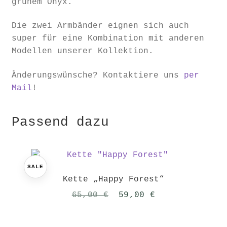
grünem Onyx.
Die zwei Armbänder eignen sich auch
super für eine Kombination mit anderen
Modellen unserer Kollektion.
Änderungswünsche? Kontaktiere uns
per
Mail
!
Passend dazu
SALE
Kette „Happy Forest“
Ursprünglicher
Aktueller
65,00
€
59,00
€
Preis
Preis
war:
ist: