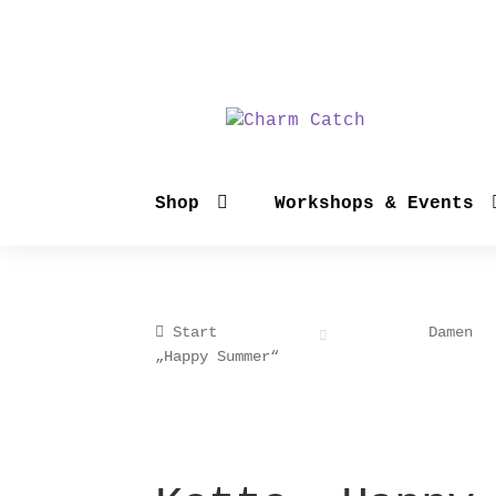
Zur
Zum
Navigation
Inhalt
springen
springen
Shop
Workshops & Events
Start
Damen
„Happy Summer“