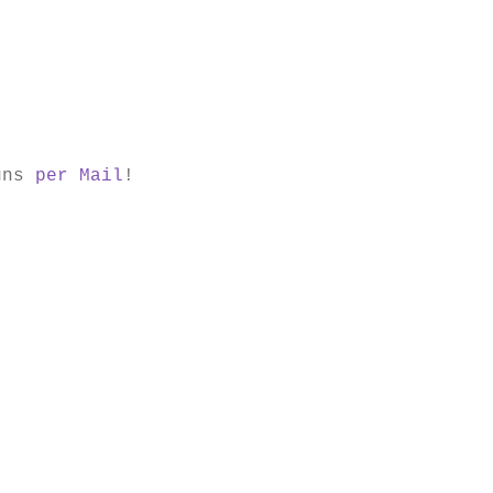
 uns
per Mail
!