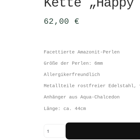
Kette „Happy
62,00
€
Facettierte Amazonit-Perlen
Größe der Perlen: 6mm
Allergikerfreundlich
Metallteile rostfreier Edelstahl, 
Anhänger aus Aqua-Chalcedon
Länge: ca. 44cm
Kette
"Happy