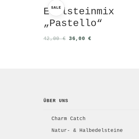
SALE
Edelsteinmix
„Pastello“
Ursprünglicher
Aktueller
42,00
€
36,00
€
Preis
Preis
war:
ist:
42,00 €
36,00 €.
ÜBER UNS
Charm Catch
Natur- & Halbedelsteine