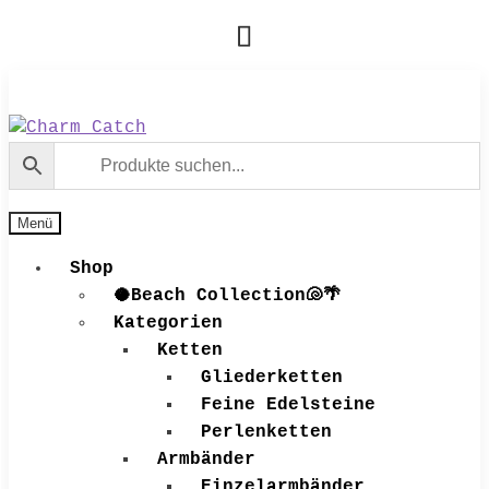
Zur
Zum
Navigation
Inhalt
springen
springen
Menü
Shop
🥥Beach Collection🐚🌴
Kategorien
Ketten
Gliederketten
Feine Edelsteine
Perlenketten
Armbänder
Einzelarmbänder