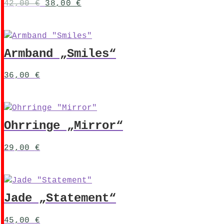
Ursprünglicher
Aktueller
42,00
€
38,00
€
Preis
Preis
war:
ist:
42,00 €
38,00 €.
Armband „Smiles“
36,00
€
Ohrringe „Mirror“
29,00
€
Jade „Statement“
45,00
€