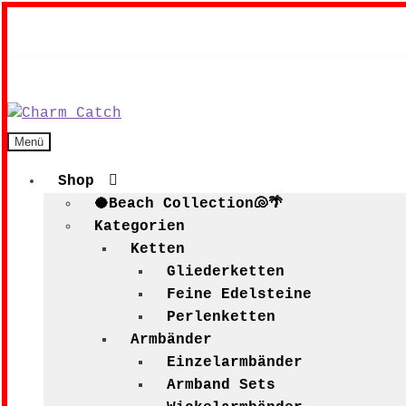
Zur
Zum
Menü
Navigation
Inhalt
springen
springen
Shop
🥥Beach Collection🐚🌴
Kategorien
Ketten
Gliederketten
Feine Edelsteine
Perlenketten
Armbänder
Einzelarmbänder
Armband Sets