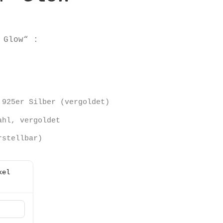
cher
ueller
is
 Glow“ :
:
00 €.
 925er Silber (vergoldet)
ahl, vergoldet
rstellbar)
kel