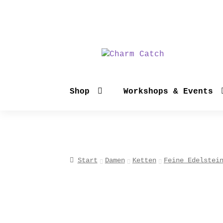
Zur
Zum
Navigation
Inhalt
springen
springen
Shop
Workshops & Events
Start
Damen
Ketten
Feine Edelstei