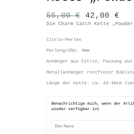
Ursprüngli
Akt
55,00
€
42,00
€
Preis
Pre
Die Charm Catch Kette „Powder
war:
ist
55,00 €
42,
Citrin-Perlen
Perlengröße: 4mm
Anhänger aus Citrin, Fassung aus
Metallanhänger rostfreier Edelst
Länge der Kette: ca. 43-46cm (ve
Benachrichtige mich, wenn der Arti
wieder verfügbar ist