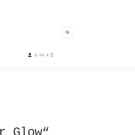
0,00
€
r Glow“