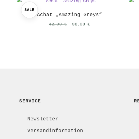
SALE
Achat „Amazing Greys“
Ursprünglicher
Aktueller
42,00
€
38,00
€
Preis
Preis
war:
ist:
42,00 €
38,00 €.
SERVICE
R
Newsletter
Versandinformation