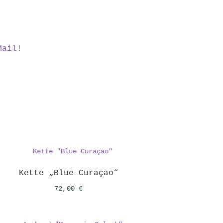
Mail
!
Kette „Blue Curaçao“
72,00
€