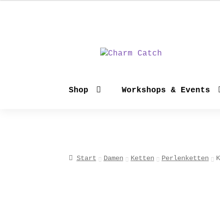
Zur
Zum
Navigation
Inhalt
springen
springen
Shop
Workshops & Events
Start
Damen
Ketten
Perlenketten