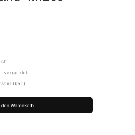
ich
, vergoldet
rstellbar)
n den Warenkorb