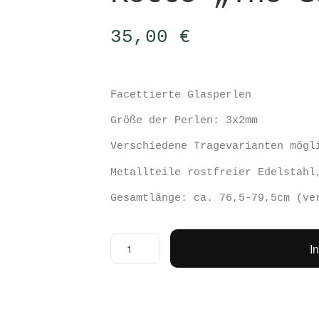
35,00
€
Facettierte Glasperlen
Größe der Perlen: 3x2mm
Verschiedene Tragevarianten mögl
Metallteile rostfreier Edelstahl
Gesamtlänge: ca. 76,5-79,5cm (ve
Kette
I
"The
Sand
White"
Menge