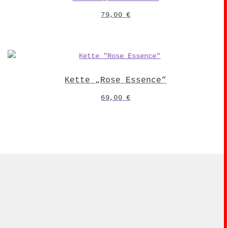
79,00
€
Kette „Rose Essence“
69,00
€