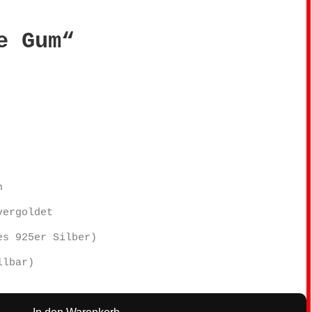
e Gum“
h
vergoldet
es 925er Silber)
llbar)