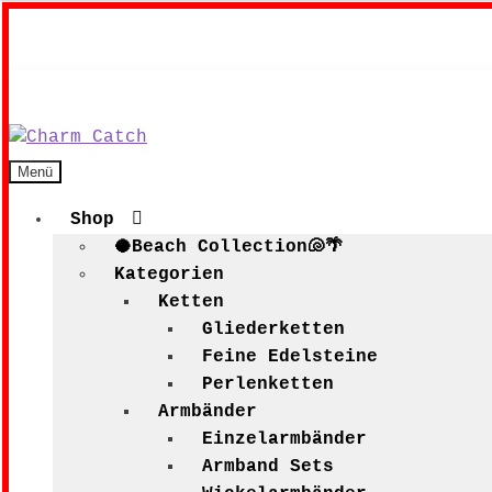
Zur
Zum
Menü
Navigation
Inhalt
springen
springen
Shop
🥥Beach Collection🐚🌴
Kategorien
Ketten
Gliederketten
Feine Edelsteine
Perlenketten
Armbänder
Einzelarmbänder
Armband Sets