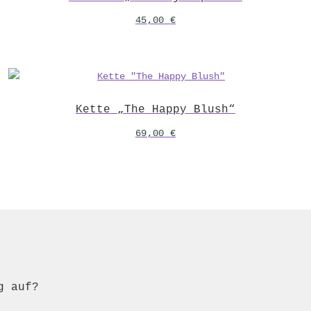
45,00
€
Kette „The Happy Blush“
69,00
€
g auf?