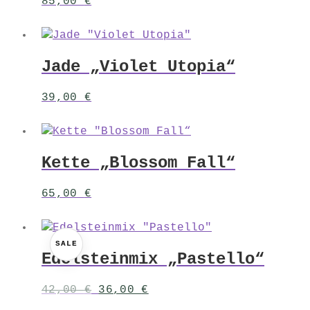
85,00
€
Jade „Violet Utopia“
39,00
€
Kette „Blossom Fall“
65,00
€
SALE
Edelsteinmix „Pastello“
Ursprünglicher
Aktueller
42,00
€
36,00
€
Preis
Preis