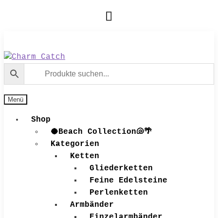
Zur
Zum
Navigation
Inhalt
springen
springen
Menü
Shop
🥥Beach Collection🐚🌴
Kategorien
Ketten
Gliederketten
Feine Edelsteine
Perlenketten
Armbänder
Einzelarmbänder