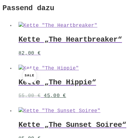
Passend dazu
Kette „The Heartbreaker“
82,00
€
SALE
Kette „The Hippie“
Ursprünglicher
Aktueller
55,00
€
45,00
€
Preis
Preis
war:
ist:
55,00 €
45,00 €.
Kette „The Sunset Soiree“