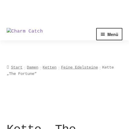
Zur
Zum
Menü
Navigation
Inhalt
springen
springen
Start
Damen
Ketten
Feine Edelsteine
Kette
„The Fortune“