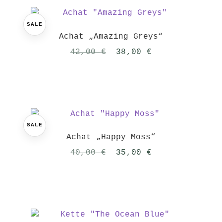
SALE
Achat „Amazing Greys“
Ursprünglicher
Aktueller
42,00
€
38,00
€
Preis
Preis
war:
ist:
42,00 €
38,00 €.
SALE
Achat „Happy Moss“
Ursprünglicher
Aktueller
40,00
€
35,00
€
Preis
Preis
war:
ist:
40,00 €
35,00 €.