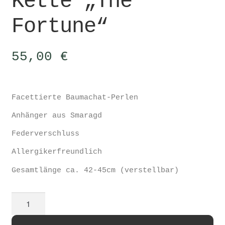
Kette „The
Fortune“
55,00
€
Facettierte Baumachat-Perlen
Anhänger aus Smaragd
Federverschluss
Allergikerfreundlich
Gesamtlänge ca. 42-45cm (verstellbar)
Kette
"The
Fortune"