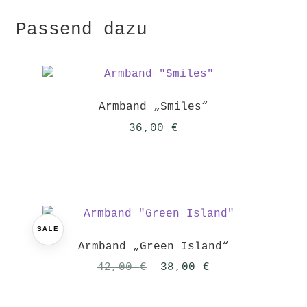
Passend dazu
Armband „Smiles“
36,00
€
SALE
Armband „Green Island“
Ursprünglicher
Aktueller
42,00
€
38,00
€
Preis
Preis
war:
ist: