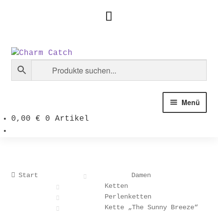
Zur
Zum
Navigation
Inhalt
springen
springen
Menü
0,00
€
0 Artikel
Start
Damen
Ketten
Perlenketten
Kette „The Sunny Breeze“