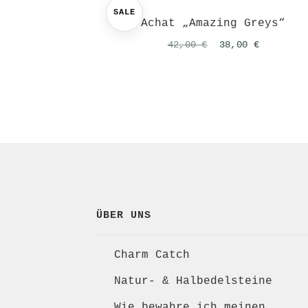
SALE
Achat „Amazing Greys“
Ursprünglicher
Aktuelle
42,00
€
38,00
€
Preis
Preis
war:
ist:
42,00 €
38,00 €.
ÜBER UNS
Charm Catch
Natur- & Halbedelsteine
Wie bewahre ich meinen