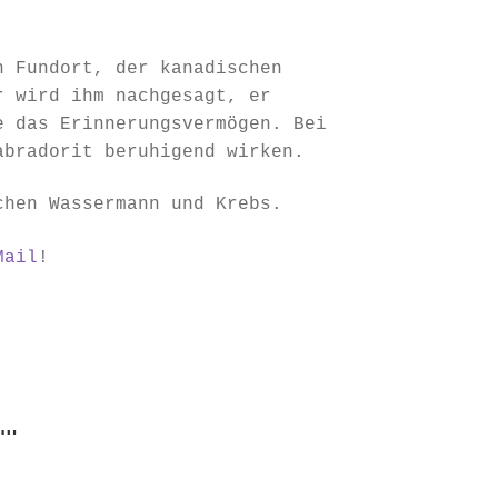
n Fundort, der kanadischen
r wird ihm nachgesagt, er
e das Erinnerungsvermögen. Bei
abradorit beruhigend wirken.
chen Wassermann und Krebs.
Mail
!
…