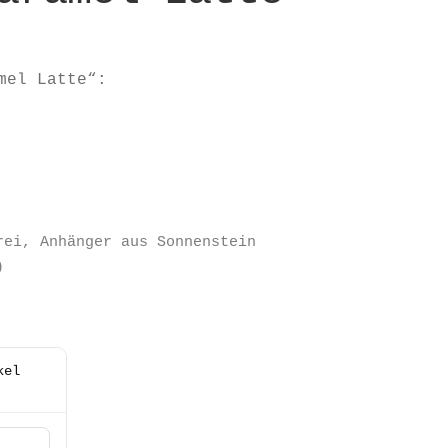
mel Latte“:
rei, Anhänger aus Sonnenstein
)
kel