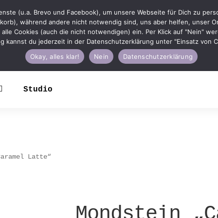
nste (u.a. Brevo und Facebook), um unsere Webseite für Dich zu person
korb), während andere nicht notwendig sind, uns aber helfen, unser On
u in alle Cookies (auch die nicht notwendigen) ein. Per Klick auf "Nein" w
ung kannst du jederzeit in der Datenschutzerklärung unter "Einsatz von
Okay, alles klar!
Nein
Datenschutzerklärung
Studio
Caramel Latte“
Mondstein „C