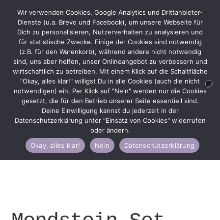
Wir verwenden Cookies, Google Analytics und Drittanbieter-
Dienste (u.a. Brevo und Facebook), um unsere Webseite für
Dich zu personalisieren, Nutzerverhalten zu analysieren und
für statistische Zwecke. Einige der Cookies sind notwendig
(z.B. für den Warenkorb), während andere nicht notwendig
Zur
Zum
Menü
sind, uns aber helfen, unser Onlineangebot zu verbessern und
Navigation
Inhalt
wirtschaftlich zu betreiben. Mit einem Klick auf die Schaltfläche
springen
springen
"Okay, alles klar!" willigst Du in alle Cookies (auch die nicht
notwendigen) ein. Per Klick auf "Nein" werden nur die Cookies
gesetzt, die für den Betrieb unserer Seite essentiell sind.
Deine Einwilligung kannst du jederzeit in der
Start
Damen
Armbänder
Armband Sets
Mondstein
Datenschutzerklärung unter "Einsatz von Cookies" widerrufen
Set „Desert Sun“
oder ändern.
Okay, alles klar!
Nein
Datenschutzerklärung