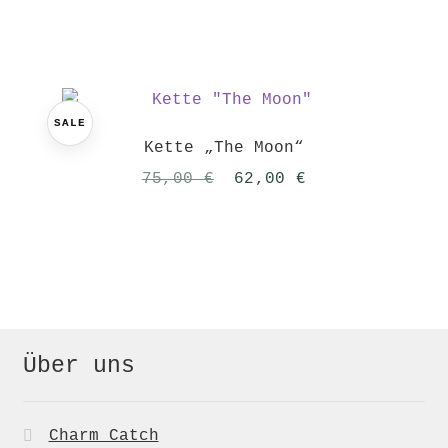
SALE
Kette „The Moon“
Ursprünglicher
Aktueller
75,00
€
62,00
€
Preis
Preis
war:
ist:
75,00 €
62,00 €.
Über uns
Charm Catch