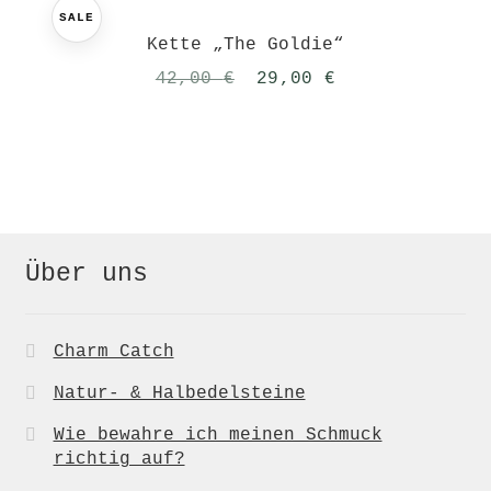
SALE
Kette „The Goldie“
Ursprünglicher
Aktueller
42,00
€
29,00
€
Preis
Preis
war:
ist:
42,00 €
29,00 €.
Über uns
Charm Catch
Natur- & Halbedelsteine
Wie bewahre ich meinen Schmuck
richtig auf?