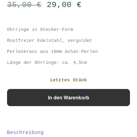
Ursprünglicher
Aktueller
35,00
€
29,00
€
Preis
Preis
war:
ist:
35,00 €
29,00 €.
Ohrringe in Stecker-Form
Rostfreier Edelstahl, vergoldet
Perlenkranz aus 10mm Achat-Perlen
Länge der Ohrringe: ca. 4,5cm
Letztes Stück
Ohrringe
In den Warenkorb
"Candy"
Menge
Beschreibung