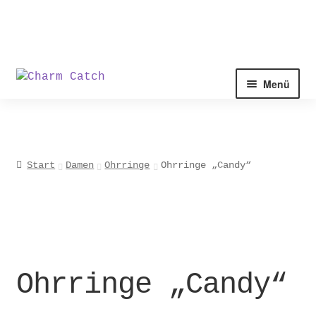
Zur
Zum
Menü
Navigation
Inhalt
springen
springen
Start
Damen
Ohrringe
Ohrringe „Candy“
Ohrringe „Candy“