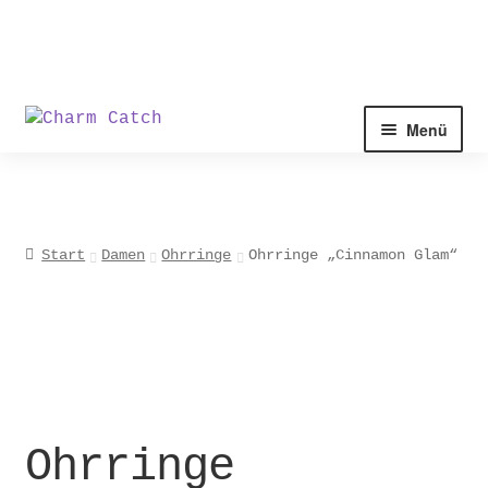
Zur
Zum
Menü
Navigation
Inhalt
springen
springen
Start
Damen
Ohrringe
Ohrringe „Cinnamon Glam“
Ohrringe