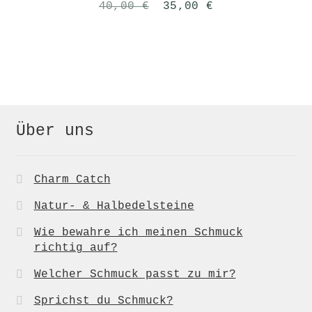
Ursprünglicher
Aktueller
40,00
€
35,00
€
Preis
Preis
war:
ist:
40,00 €
35,00 €.
Über uns
Charm Catch
Natur- & Halbedelsteine
Wie bewahre ich meinen Schmuck
richtig auf?
Welcher Schmuck passt zu mir?
Sprichst du Schmuck?