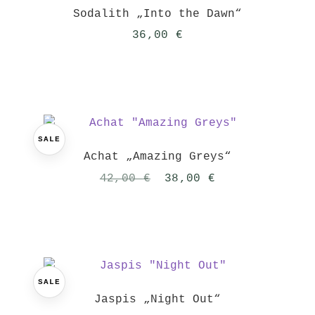
Sodalith „Into the Dawn“
36,00
€
SALE
Achat „Amazing Greys“
Ursprünglicher
Aktueller
42,00
€
38,00
€
Preis
Preis
war:
ist:
42,00 €
38,00 €.
SALE
Jaspis „Night Out“