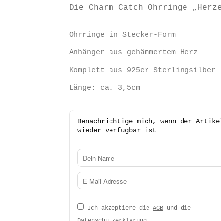
war:
ist
Die Charm Catch Ohrringe „Herz
39,00 €
25,
Ohrringe in Stecker-Form
Anhänger aus gehämmertem Herz
Komplett aus 925er Sterlingsilber 
Länge: ca. 3,5cm
Benachrichtige mich, wenn der Artike
wieder verfügbar ist
Ich akzeptiere die
AGB
und die
Datenschutzerklärung
.