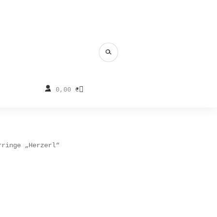
0,00
€
rringe „Herzerl“