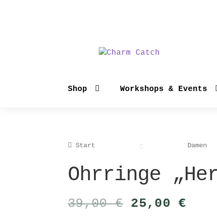
Zur
Zum
Navigation
Inhalt
springen
springen
Shop
Workshops & Events
Start
Damen
Ohrringe „He
Ursprüngli
Akt
39,00
€
25,00
€
Preis
Pre