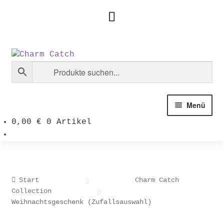
Zur
Zum
Navigation
Inhalt
springen
springen
Menü
0,00
€
0 Artikel
Start
Charm Catch
Collection
Weihnachtsgeschenk (Zufallsauswahl)