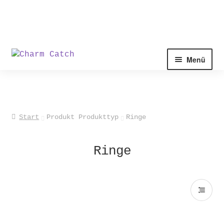
Zur
Zum
Menü
Navigation
Inhalt
springen
springen
Start
Produkt Produkttyp
Ringe
Ringe