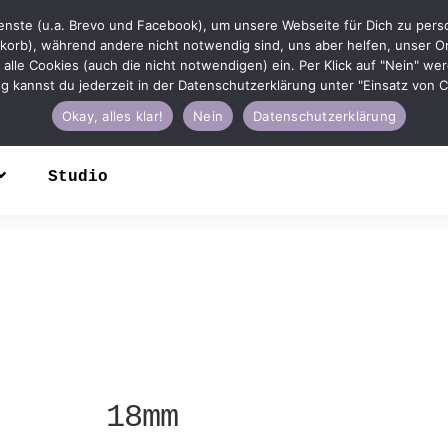
nste (u.a. Brevo und Facebook), um unsere Webseite für Dich zu person
korb), während andere nicht notwendig sind, uns aber helfen, unser On
u in alle Cookies (auch die nicht notwendigen) ein. Per Klick auf "Nein" w
ung kannst du jederzeit in der Datenschutzerklärung unter "Einsatz von
Okay, alles klar!
Nein
Datenschutzerklärung
Studio
18mm