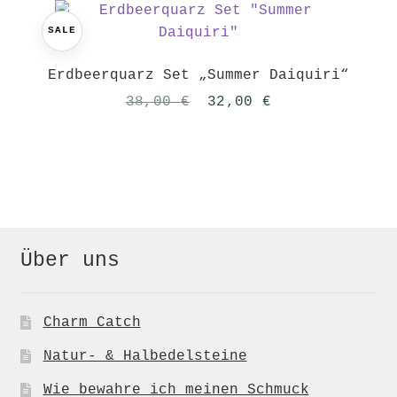
SALE
Erdbeerquarz Set „Summer Daiquiri“
Ursprünglicher
Aktueller
38,00
€
32,00
€
Preis
Preis
war:
ist:
38,00 €
32,00 €.
Über uns
Charm Catch
Natur- & Halbedelsteine
Wie bewahre ich meinen Schmuck