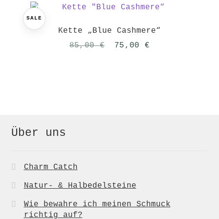
SALE
Kette „Blue Cashmere“
Ursprünglicher
Aktueller
85,00
€
75,00
€
Preis
Preis
war:
ist:
85,00 €
75,00 €.
Über uns
Charm Catch
Natur- & Halbedelsteine
Wie bewahre ich meinen Schmuck
richtig auf?