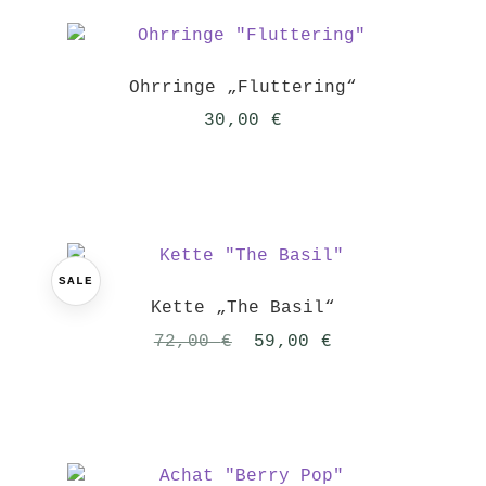
Ohrringe „Fluttering“
30,00
€
SALE
Kette „The Basil“
Ursprünglicher
Aktueller
72,00
€
59,00
€
Preis
Preis
war:
ist:
72,00 €
59,00 €.