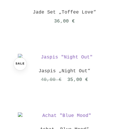
Jade Set „Toffee Love“
36,00
€
SALE
Jaspis „Night Out“
Ursprünglicher
Aktueller
40,00
€
35,00
€
Preis
Preis
war:
ist:
40,00 €
35,00 €.