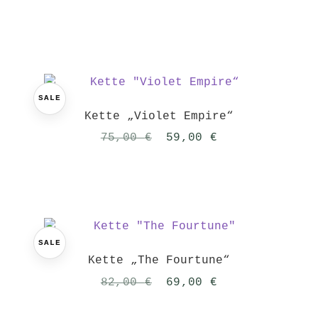
SALE
Kette „Violet Empire“
Ursprünglicher
Aktueller
75,00
€
59,00
€
Preis
Preis
war:
ist:
75,00 €
59,00 €.
SALE
Kette „The Fourtune“
Ursprünglicher
Aktueller
82,00
€
69,00
€
Preis
Preis
war:
ist: