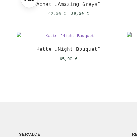
Achat „Amazing Greys“
r
Ursprünglicher
Aktueller
42,00
€
38,00
€
Preis
Preis
war:
ist:
42,00 €
38,00 €.
Kette „Night Bouquet“
65,00
€
SERVICE
R