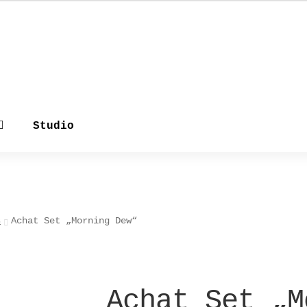
Studio
s
Achat Set „Morning Dew“
Achat Set „M