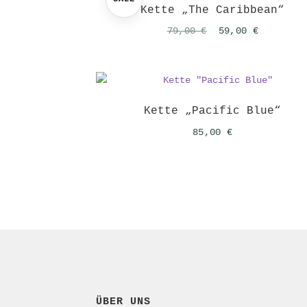
Kette „The Caribbean“
Ursprünglicher
Aktuelle
79,00
€
59,00
€
Preis
Preis
war:
ist:
79,00 €
59,00 €.
Kette „Pacific Blue“
85,00
€
ÜBER UNS