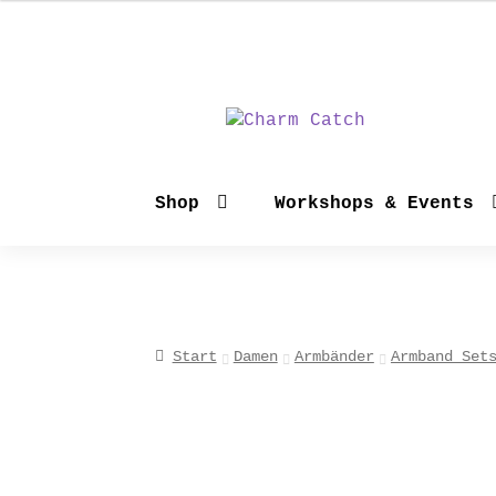
Zur
Zum
Navigation
Inhalt
springen
springen
Shop
Workshops & Events
Start
Damen
Armbänder
Armband Set