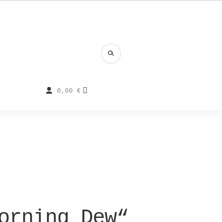
0,00
€
orning Dew“