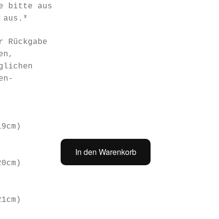
e bitte aus
 aus.*
r Rückgabe
en,
glichen
en-
19cm)
In den Warenkorb
Achat
20cm)
Set
„Morning
Dew“
21cm)
Menge