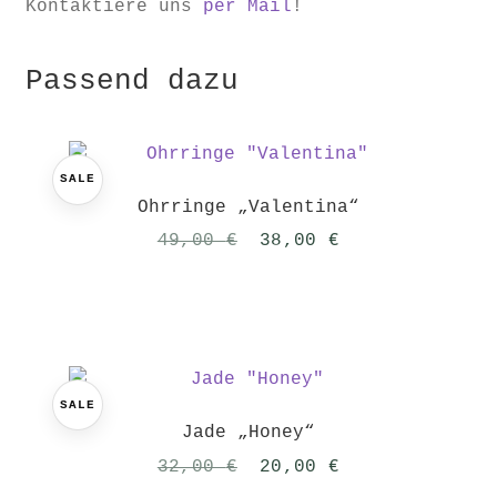
Kontaktiere uns
per Mail
!
Passend dazu
SALE
Ohrringe „Valentina“
Ursprünglicher
Aktueller
49,00
€
38,00
€
Preis
Preis
war:
ist:
49,00 €
38,00 €.
SALE
Jade „Honey“
Ursprünglicher
Aktueller
32,00
€
20,00
€
Preis
Preis