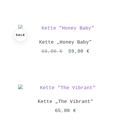
war:
ist:
32,00 €
20,00 €.
SALE
Kette „Honey Baby“
Ursprünglicher
Aktueller
69,00
€
59,00
€
Preis
Preis
war:
ist:
69,00 €
59,00 €.
Kette „The Vibrant“
65,00
€