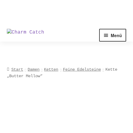
Zur
Zum
Menü
Navigation
Inhalt
springen
springen
Start
Damen
Ketten
Feine Edelsteine
Kette
„Butter Mellow“