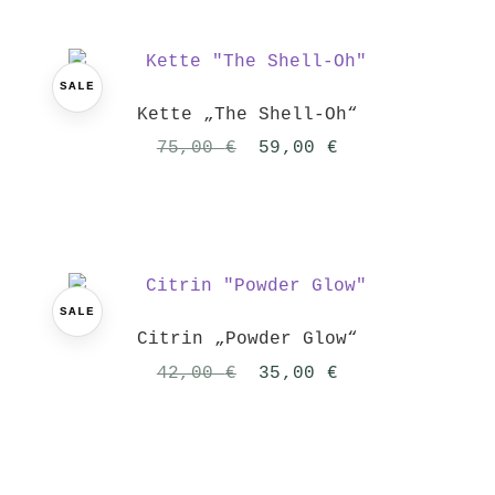
SALE
Kette „The Shell-Oh“
Ursprünglicher
Aktueller
75,00
€
59,00
€
Preis
Preis
war:
ist:
75,00 €
59,00 €.
SALE
Citrin „Powder Glow“
Ursprünglicher
Aktueller
42,00
€
35,00
€
Preis
Preis
war:
ist:
42,00 €
35,00 €.