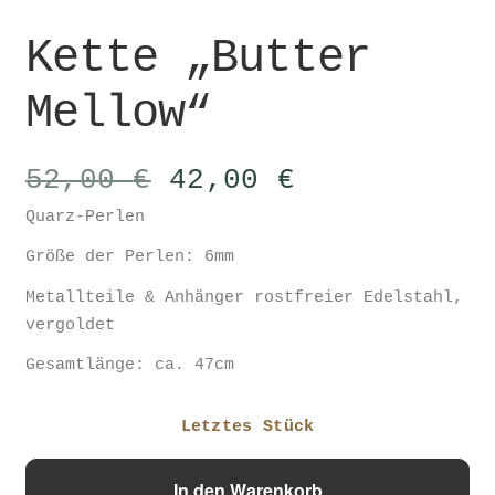
Kette „Butter
Mellow“
Ursprünglicher
Aktueller
52,00
€
42,00
€
Preis
Preis
Quarz-Perlen
war:
ist:
52,00 €
42,00 €.
Größe der Perlen: 6mm
Metallteile & Anhänger rostfreier Edelstahl,
vergoldet
Gesamtlänge: ca. 47cm
Letztes Stück
Kette
In den Warenkorb