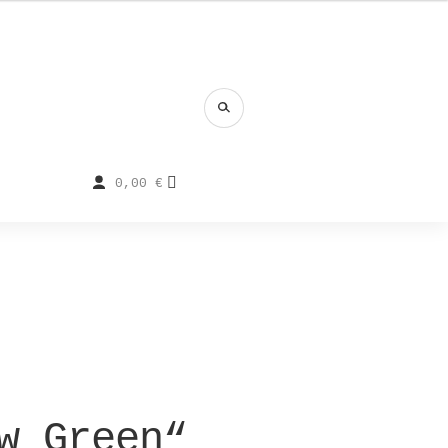
0,00
€
w Green“