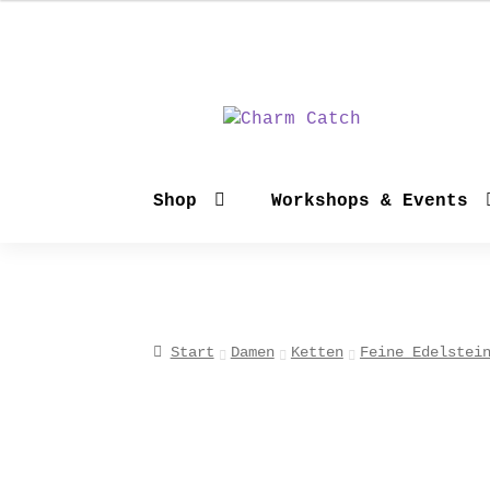
Zur
Zum
Navigation
Inhalt
springen
springen
Shop
Workshops & Events
Start
Damen
Ketten
Feine Edelstei