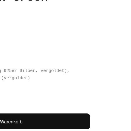
g 925er Silber, vergoldet),
 (vergoldet)
 Warenkorb