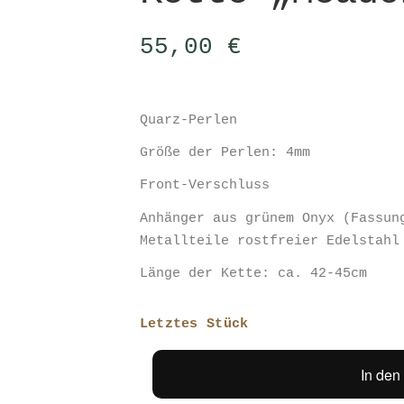
55,00
€
Quarz-Perlen
Größe der Perlen: 4mm
Front-Verschluss
Anhänger aus grünem Onyx (Fassun
Metallteile rostfreier Edelstahl
Länge der Kette: ca. 42-45cm
Letztes Stück
In den
Kette