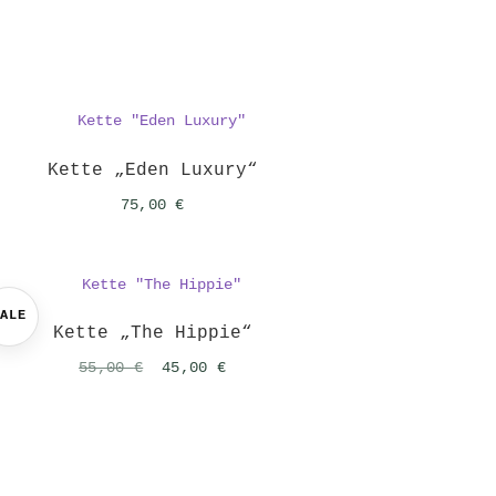
Kette „Eden Luxury“
75,00
€
SALE
Kette „The Hippie“
Ursprünglicher
Aktueller
55,00
€
45,00
€
Preis
Preis
war:
ist:
55,00 €
45,00 €.