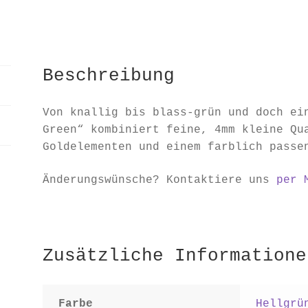
"Meadow
Green"
Menge
Beschreibung
Von knallig bis blass-grün und doch ei
Green“ kombiniert feine, 4mm kleine Qu
Goldelementen und einem farblich passe
Änderungswünsche? Kontaktiere uns
per 
Zusätzliche Informatione
Farbe
Hellgrü