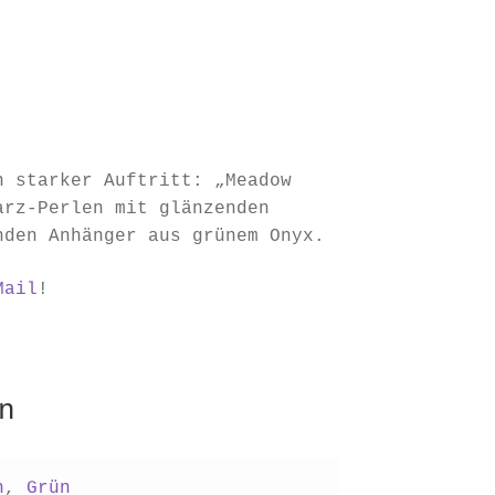
n starker Auftritt: „Meadow
arz-Perlen mit glänzenden
nden Anhänger aus grünem Onyx.
Mail
!
n
n
,
Grün