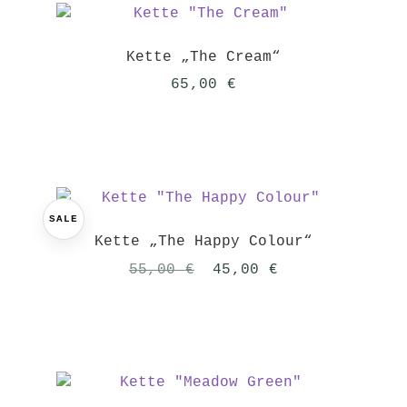
Kette „The Cream“
65,00
€
SALE
Kette „The Happy Colour“
Ursprünglicher
Aktueller
55,00
€
45,00
€
Preis
Preis
war:
ist:
55,00 €
45,00 €.