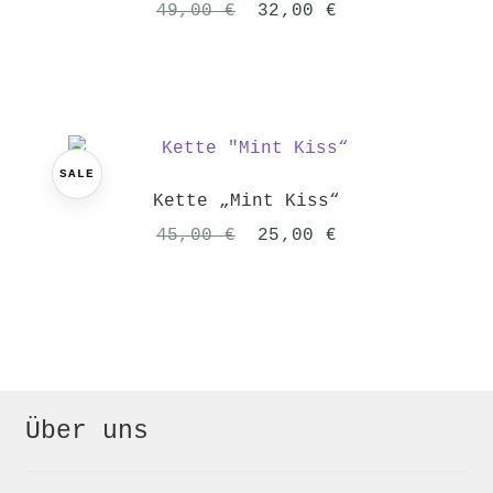
Ursprünglicher
Aktueller
49,00
€
32,00
€
Preis
Preis
war:
ist:
49,00 €
32,00 €.
SALE
Kette „Mint Kiss“
Ursprünglicher
Aktueller
45,00
€
25,00
€
Preis
Preis
war:
ist:
45,00 €
25,00 €.
Über uns