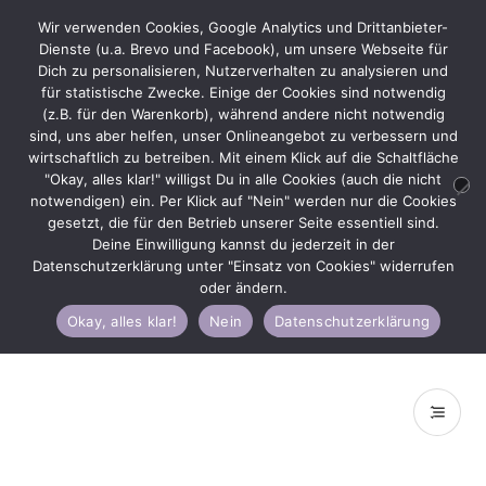
Wir verwenden Cookies, Google Analytics und Drittanbieter-
Dienste (u.a. Brevo und Facebook), um unsere Webseite für
Dich zu personalisieren, Nutzerverhalten zu analysieren und
für statistische Zwecke. Einige der Cookies sind notwendig
(z.B. für den Warenkorb), während andere nicht notwendig
Zur
Zum
Menü
sind, uns aber helfen, unser Onlineangebot zu verbessern und
Navigation
Inhalt
wirtschaftlich zu betreiben. Mit einem Klick auf die Schaltfläche
springen
springen
"Okay, alles klar!" willigst Du in alle Cookies (auch die nicht
notwendigen) ein. Per Klick auf "Nein" werden nur die Cookies
gesetzt, die für den Betrieb unserer Seite essentiell sind.
Deine Einwilligung kannst du jederzeit in der
Start
Produkt Steingröße
4mm
Datenschutzerklärung unter "Einsatz von Cookies" widerrufen
oder ändern.
Okay, alles klar!
Nein
Datenschutzerklärung
4mm