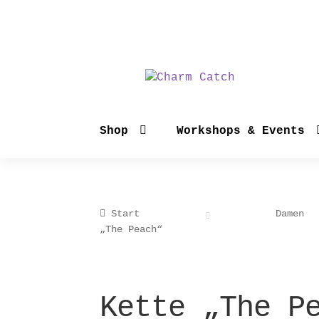
Zur
Zum
Navigation
Inhalt
springen
springen
Shop
Workshops & Events
Start
Damen
„The Peach“
Kette „The P