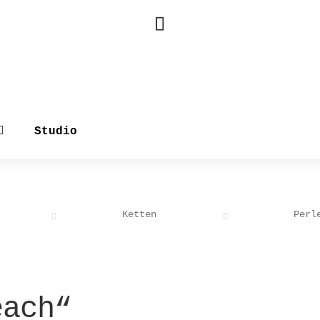
Studio
Ketten
Perl
each“