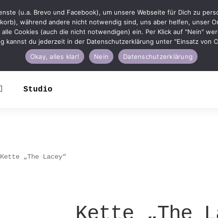
nste (u.a. Brevo und Facebook), um unsere Webseite für Dich zu person
korb), während andere nicht notwendig sind, uns aber helfen, unser On
u in alle Cookies (auch die nicht notwendigen) ein. Per Klick auf "Nein" w
ung kannst du jederzeit in der Datenschutzerklärung unter "Einsatz von
Okay, alles klar!
Nein
Datenschutzerklärung
Studio
Kette „The Lacey“
Kette „The L