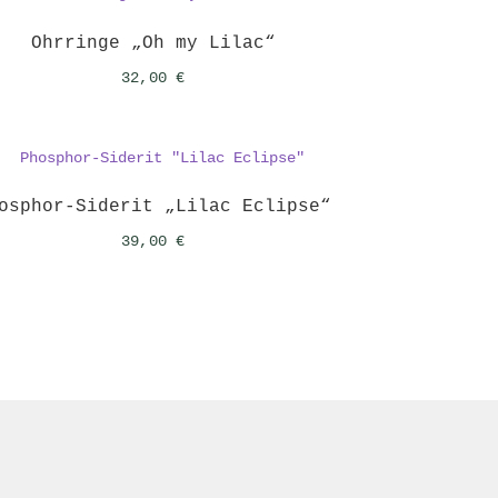
Ohrringe „Oh my Lilac“
32,00
€
osphor-Siderit „Lilac Eclipse“
39,00
€