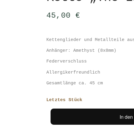
45,00
€
Kettenglieder und Metallteile au
Anhänger: Amethyst (8x8mm)
Federverschluss
Allergikerfreundlich
Gesamtlänge ca. 45 cm
Letztes Stück
In den
Kette
"The