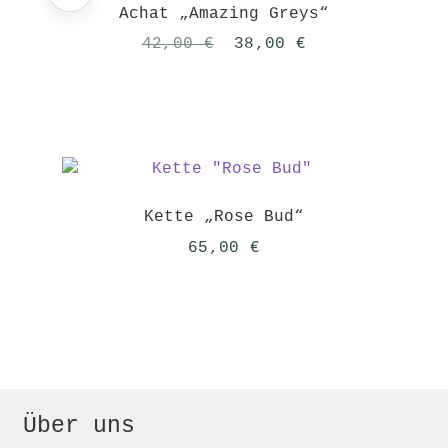
Achat „Amazing Greys“
Ursprünglicher
Aktueller
42,00
€
38,00
€
Preis
Preis
war:
ist:
42,00 €
38,00 €.
Kette „Rose Bud“
65,00
€
Über uns