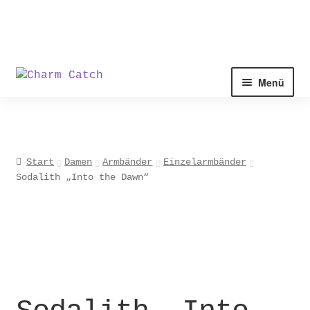
Zur
Zum
Menü
Navigation
Inhalt
springen
springen
Start
Damen
Armbänder
Einzelarmbänder
Sodalith „Into the Dawn“