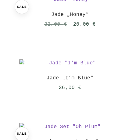
SALE
Jade „Honey“
Ursprünglicher
Aktueller
32,00
€
20,00
€
Preis
Preis
war:
ist:
32,00 €
20,00 €.
Jade „I’m Blue“
36,00
€
SALE