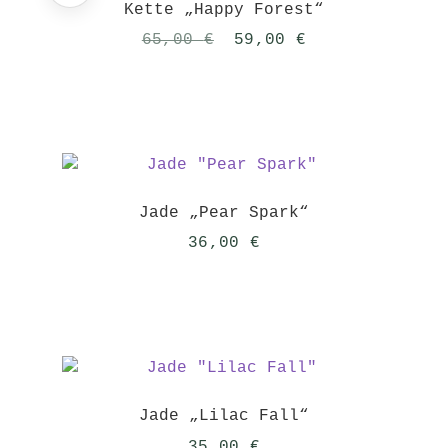
Kette „Happy Forest“
Ursprünglicher
Aktueller
65,00
€
59,00
€
Preis
Preis
war:
ist:
65,00 €
59,00 €.
Jade „Pear Spark“
36,00
€
Jade „Lilac Fall“
35,00
€