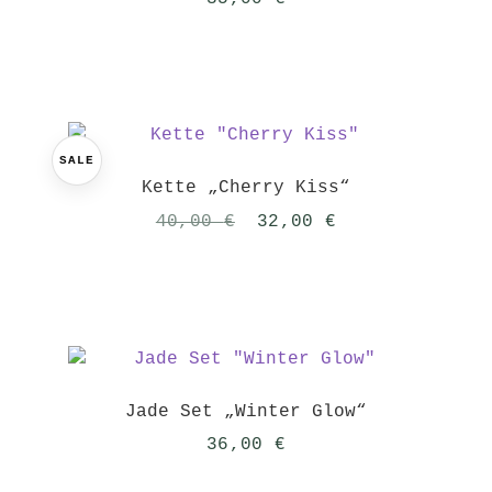
SALE
Kette „Cherry Kiss“
Ursprünglicher
Aktueller
40,00
€
32,00
€
Preis
Preis
war:
ist:
40,00 €
32,00 €.
Jade Set „Winter Glow“
36,00
€