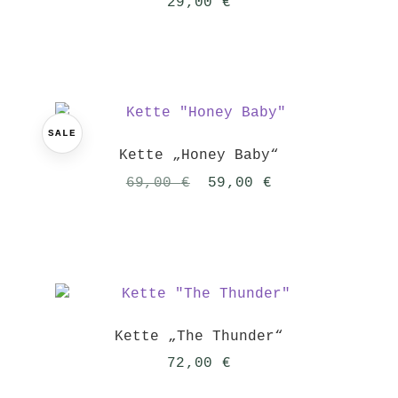
29,00
€
SALE
Kette „Honey Baby“
Ursprünglicher
Aktueller
69,00
€
59,00
€
Preis
Preis
war:
ist:
69,00 €
59,00 €.
Kette „The Thunder“
72,00
€