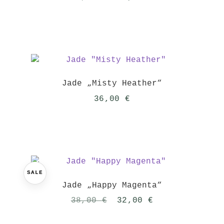
Preis
Preis
war:
ist:
49,00 €
42,00 €.
Jade „Misty Heather“
36,00
€
SALE
Jade „Happy Magenta“
Ursprünglicher
Aktueller
38,00
€
32,00
€
Preis
Preis