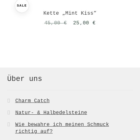
SALE
Kette „Mint Kiss“
Ursprünglicher
Aktueller
45,00
€
25,00
€
Preis
Preis
war:
ist:
45,00 €
25,00 €.
Über uns
Charm Catch
Natur- & Halbedelsteine
Wie bewahre ich meinen Schmuck
richtig auf?