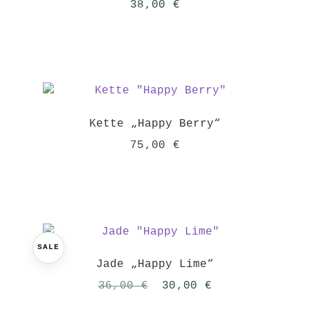
38,00
€
Kette „Happy Berry“
75,00
€
SALE
Jade „Happy Lime“
Ursprünglicher
Aktueller
36,00
€
30,00
€
Preis
Preis