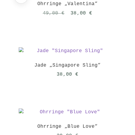
Ohrringe „Valentina“
Ursprünglicher
Aktueller
49,00
€
38,00
€
Preis
Preis
war:
ist:
49,00 €
38,00 €.
Jade „Singapore Sling“
38,00
€
Ohrringe „Blue Love“