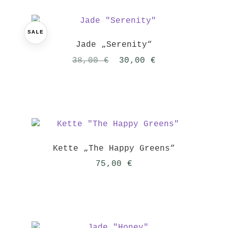
SALE
Jade „Serenity“
Ursprünglicher
Aktueller
38,00
€
30,00
€
Preis
Preis
war:
ist:
38,00 €
30,00 €.
Kette „The Happy Greens“
75,00
€