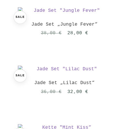
SALE
Jade Set „Jungle Fever“
Ursprünglicher
Aktueller
38,00
€
28,00
€
Preis
Preis
war:
ist:
38,00 €
28,00 €.
SALE
Jade Set „Lilac Dust“
Ursprünglicher
Aktueller
36,00
€
32,00
€
Preis
Preis
war:
ist:
36,00 €
32,00 €.