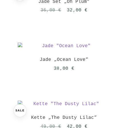
Jade Set „Oh Plum“
Ursprünglicher
Aktueller
36,00
€
32,00
€
Preis
Preis
war:
ist:
36,00 €
32,00 €.
Jade „Ocean Love“
38,00
€
SALE
Kette „The Dusty Lilac“
Ursprünglicher
Aktueller
49,00
€
42,00
€