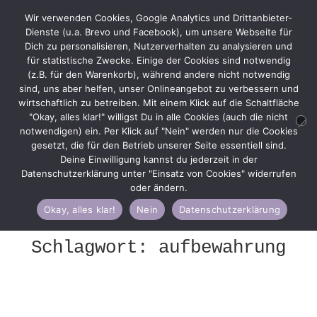
Wir verwenden Cookies, Google Analytics und Drittanbieter-
Dienste (u.a. Brevo und Facebook), um unsere Webseite für
Dich zu personalisieren, Nutzerverhalten zu analysieren und
für statistische Zwecke. Einige der Cookies sind notwendig
(z.B. für den Warenkorb), während andere nicht notwendig
Zur
Zum
Menü
sind, uns aber helfen, unser Onlineangebot zu verbessern und
Navigation
Inhalt
wirtschaftlich zu betreiben. Mit einem Klick auf die Schaltfläche
springen
springen
"Okay, alles klar!" willigst Du in alle Cookies (auch die nicht
notwendigen) ein. Per Klick auf "Nein" werden nur die Cookies
gesetzt, die für den Betrieb unserer Seite essentiell sind.
Deine Einwilligung kannst du jederzeit in der
Start
Beiträge verschlagwortet mit
Datenschutzerklärung unter "Einsatz von Cookies" widerrufen
„aufbewahrung“
oder ändern.
Okay, alles klar!
Nein
Datenschutzerklärung
Schlagwort:
aufbewahrung