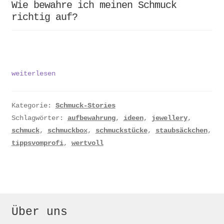
Wie bewahre ich meinen Schmuck
richtig auf?
Wie
weiterlesen
bewahre
ich
meinen
Kategorie:
Schmuck-Stories
Schmuck
Schlagwörter:
aufbewahrung
,
ideen
,
jewellery
,
richtig
schmuck
,
schmuckbox
,
schmuckstücke
,
staubsäckchen
,
auf?
tippsvomprofi
,
wertvoll
Über uns