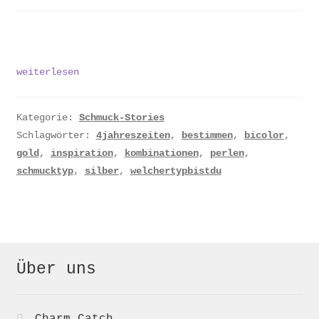
Welcher
weiterlesen
Schmuck
passt
zu
Kategorie:
Schmuck-Stories
mir?
Schlagwörter:
4jahreszeiten
,
bestimmen
,
bicolor
,
gold
,
inspiration
,
kombinationen
,
perlen
,
schmucktyp
,
silber
,
welchertypbistdu
Über uns
Charm Catch