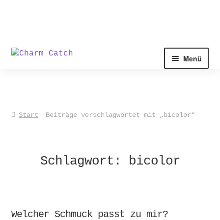
Zur
Zum
Menü
Navigation
Inhalt
springen
springen
Start
Beiträge verschlagwortet mit „bicolor“
Schlagwort:
bicolor
Welcher Schmuck passt zu mir?