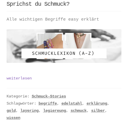
Sprichst du Schmuck?
Alle wichtigen Begriffe easy erklärt
Sprichst
weiterlesen
du
Schmuck?
Kategorie:
Schmuck-Stories
Schlagwörter:
begriffe
,
edelstahl
,
erklärung
,
gold
,
layering
,
legiereung
,
schmuck
,
silber
,
wissen