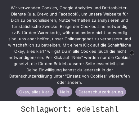
Wir verwenden Cookies, Google Analytics und Drittanbieter-
Dienste (u.a. Brevo und Facebook), um unsere Webseite für
Dich zu personalisieren, Nutzerverhalten zu analysieren und
ntermenü
für statistische Zwecke. Einige der Cookies sind notwendig
ffnen
(z.B. für den Warenkorb), während andere nicht notwendig
Zur
Zum
Menü
sind, uns aber helfen, unser Onlineangebot zu verbessern und
Navigation
Inhalt
ntermenü
wirtschaftlich zu betreiben. Mit einem Klick auf die Schaltfläche
springen
springen
ffnen
"Okay, alles klar!" willigst Du in alle Cookies (auch die nicht
notwendigen) ein. Per Klick auf "Nein" werden nur die Cookies
gesetzt, die für den Betrieb unserer Seite essentiell sind.
Deine Einwilligung kannst du jederzeit in der
Datenschutzerklärung unter "Einsatz von Cookies" widerrufen
Start
Beiträge verschlagwortet mit „edelstahl“
oder ändern.
Okay, alles klar!
Nein
Datenschutzerklärung
Schlagwort:
edelstahl