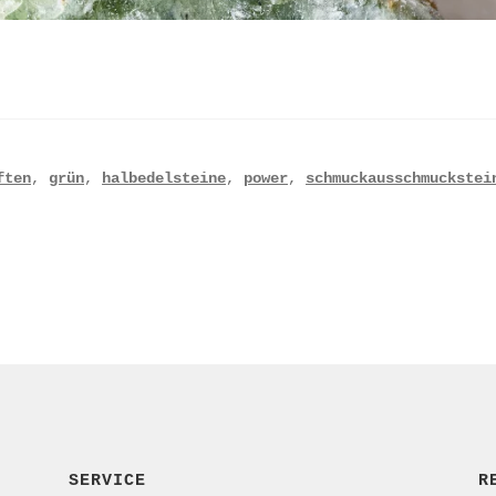
ften
,
grün
,
halbedelsteine
,
power
,
schmuckausschmuckstei
SERVICE
R