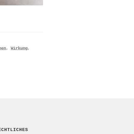
nen
,
Wirkung
,
ECHTLICHES