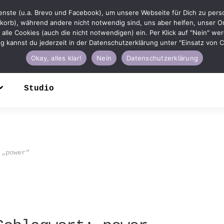
nste (u.a. Brevo und Facebook), um unsere Webseite für Dich zu person
korb), während andere nicht notwendig sind, uns aber helfen, unser On
u in alle Cookies (auch die nicht notwendigen) ein. Per Klick auf "Nein" w
ung kannst du jederzeit in der Datenschutzerklärung unter "Einsatz von
Okay, alles klar!
Nein
Datenschutzerklärung
Studio
 „power“