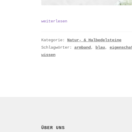
Aventurin:
weiterlesen
Herkunft,
Wirkung,
Aussehen
Kategorie:
Natur- & Halbedelsteine
Schlagwörter:
armband
,
blau
,
eigenscha
wissen
ÜBER UNS