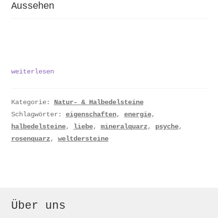
Aussehen
Rosenquarz:
weiterlesen
Herkunft,
Wirkung,
Aussehen
Kategorie:
Natur- & Halbedelsteine
Schlagwörter:
eigenschaften
,
energie
,
halbedelsteine
,
liebe
,
mineralquarz
,
psyche
,
rosenquarz
,
weltdersteine
Über uns