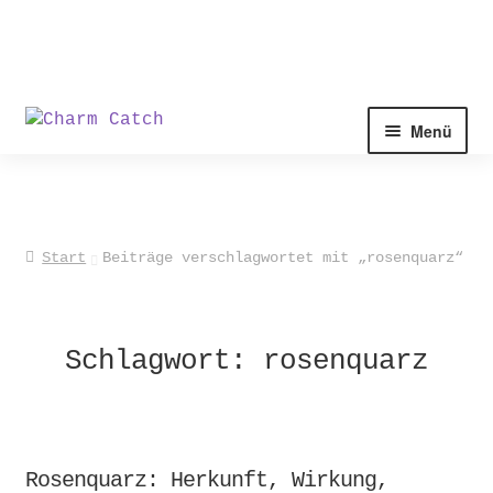
Zur
Zum
Menü
Navigation
Inhalt
springen
springen
Start
Beiträge verschlagwortet mit „rosenquarz“
Schlagwort:
rosenquarz
Rosenquarz: Herkunft, Wirkung,