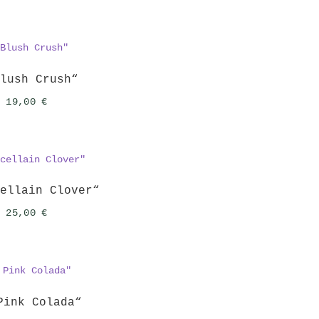
Blush Crush“
Ursprünglicher
Aktueller
19,00
€
Preis
Preis
war:
ist:
25,00 €
19,00 €.
cellain Clover“
Ursprünglicher
Aktueller
25,00
€
Preis
Preis
war:
ist:
32,00 €
25,00 €.
Pink Colada“