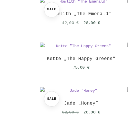
SALE
Howlith „The Emerald“
Ursprünglicher
Aktueller
42,00
€
28,00
€
Preis
Preis
war:
ist:
42,00 €
28,00 €.
Kette „The Happy Greens“
75,00
€
SALE
Jade „Honey“
Ursprünglicher
Aktueller
32,00
€
20,00
€
Preis
Preis
war:
ist: