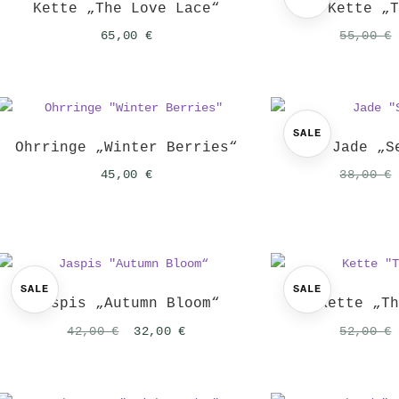
Kette „The Love Lace“
Kette „
65,00
€
55,00
€
SALE
Ohrringe „Winter Berries“
Jade „S
45,00
€
38,00
€
SALE
SALE
Jaspis „Autumn Bloom“
Kette „T
Ursprünglicher
Aktueller
42,00
€
32,00
€
52,00
€
Preis
Preis
war:
ist:
42,00 €
32,00 €.