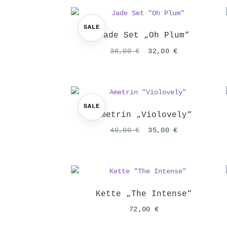
32,00 €
20,00 €.
SALE
Jade Set „Oh Plum“
Ursprünglicher
Aktueller
36,00
€
32,00
€
Preis
Preis
war:
ist:
36,00 €
32,00 €.
SALE
Ametrin „Violovely“
Ursprünglicher
Aktueller
40,00
€
35,00
€
Preis
Preis
war:
ist:
40,00 €
35,00 €.
Kette „The Intense“
72,00
€