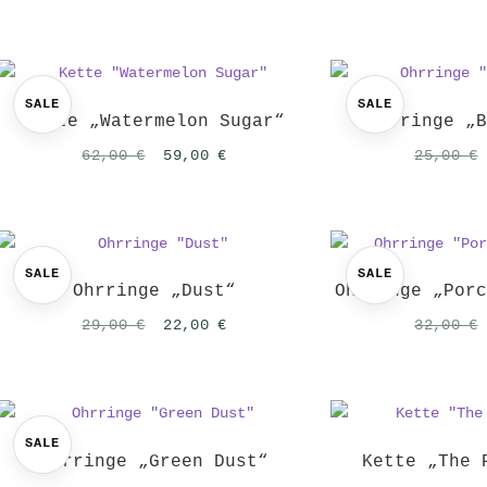
Preis
Preis
war:
ist:
65,00 €
49,00 €.
SALE
SALE
Kette „Watermelon Sugar“
Ohrringe „
Ursprünglicher
Aktueller
62,00
€
59,00
€
25,00
€
Preis
Preis
war:
ist:
62,00 €
59,00 €.
SALE
SALE
Ohrringe „Dust“
Ohrringe „Por
Ursprünglicher
Aktueller
29,00
€
22,00
€
32,00
€
Preis
Preis
war:
ist:
29,00 €
22,00 €.
SALE
Ohrringe „Green Dust“
Kette „The 