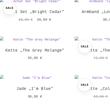
SALE
Achat Set „Bright Cedar“
Armband „Lo
Ursprünglicher
Aktueller
38,00
€
30,00
€
38
Preis
Preis
war:
ist:
38,00 €
30,00 €.
SALE
Kette „The Grey Melange“
Kette „Th
55,00
€
72,00
€
SALE
Jade „I’m Blue“
Kette „Co
36,00
€
69,00
€