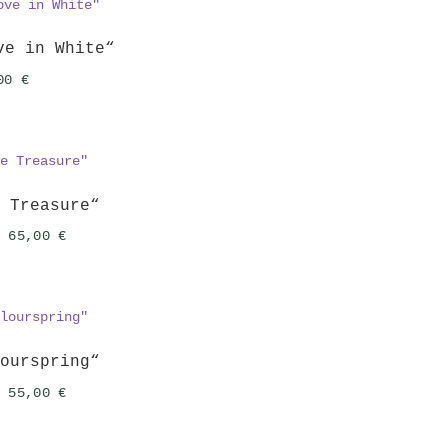
ve in White“
,00
€
e Treasure“
Ursprünglicher
Aktueller
65,00
€
Preis
Preis
war:
ist:
72,00 €
65,00 €.
lourspring“
Ursprünglicher
Aktueller
55,00
€
Preis
Preis
war:
ist: