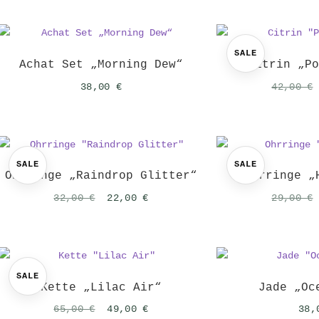
SALE
Achat Set „Morning Dew“
Citrin „P
38,00
€
42,00
€
SALE
SALE
Ohrringe „Raindrop Glitter“
Ohrringe „
Ursprünglicher
Aktueller
32,00
€
22,00
€
29,00
€
Preis
Preis
war:
ist:
32,00 €
22,00 €.
SALE
Kette „Lilac Air“
Jade „Oc
Ursprünglicher
Aktueller
65,00
€
49,00
€
38