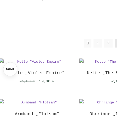
1
2
SALE
Kette „Violet Empire“
Kette „The 
Ursprünglicher
Aktueller
75,00
€
59,00
€
52
Preis
Preis
war:
ist:
75,00 €
59,00 €.
Armband „Flotsam“
Ohrringe „