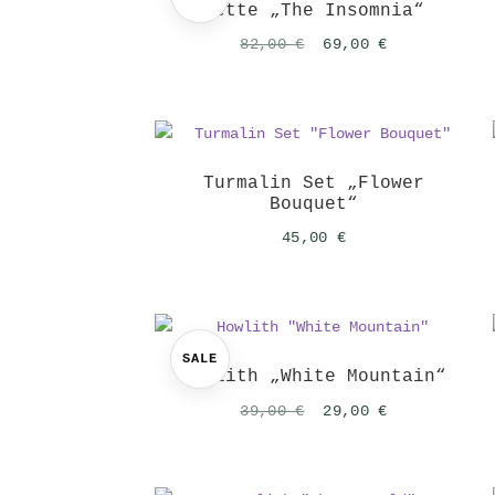
Kette „The Insomnia“
Ursprünglicher
Aktueller
82,00
€
69,00
€
Preis
Preis
war:
ist:
82,00 €
69,00 €.
Turmalin Set „Flower
Bouquet“
45,00
€
SALE
Howlith „White Mountain“
Ursprünglicher
Aktueller
39,00
€
29,00
€
Preis
Preis
war:
ist:
39,00 €
29,00 €.