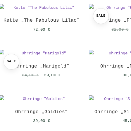
SALE
Kette „The Fabulous Lilac“
Ohrringe „F
72,00
€
32,00
€
SALE
Ohrringe „Marigold“
Ohrringe „
Ursprünglicher
Aktueller
34,00
€
29,00
€
30
Preis
Preis
war:
ist:
34,00 €
29,00 €.
Ohrringe „Goldies“
Ohrringe „Si
39,00
€
45