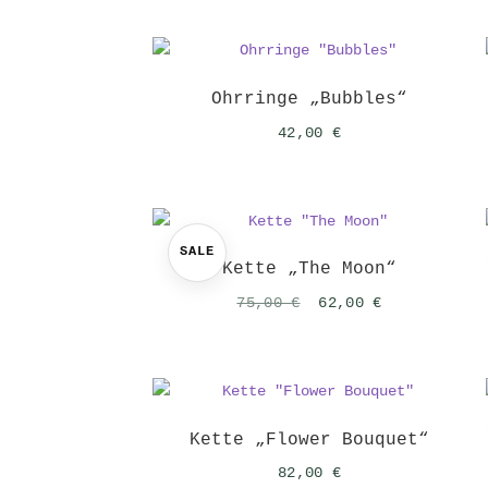
Ohrringe „Bubbles“
42,00
€
SALE
Kette „The Moon“
Ursprünglicher
Aktueller
75,00
€
62,00
€
Preis
Preis
war:
ist:
75,00 €
62,00 €.
Kette „Flower Bouquet“
82,00
€