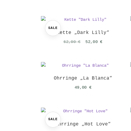
SALE
Kette „Dark Lilly“
Ursprünglicher
Aktueller
62,00
€
52,00
€
Preis
Preis
war:
ist:
62,00 €
52,00 €.
Ohrringe „La Blanca“
49,00
€
SALE
Ohrringe „Hot Love“