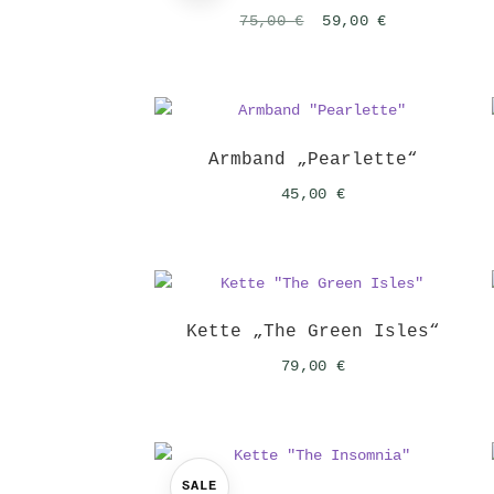
Ursprünglicher
Aktueller
75,00
€
59,00
€
Preis
Preis
war:
ist:
75,00 €
59,00 €.
Armband „Pearlette“
45,00
€
Kette „The Green Isles“
79,00
€
SALE