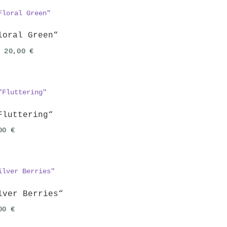
69,00 €
55,00 €.
loral Green“
Ursprünglicher
Aktueller
20,00
€
Preis
Preis
war:
ist:
32,00 €
20,00 €.
Fluttering“
,00
€
lver Berries“
,00
€