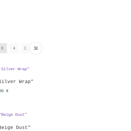
3
4
Silver Wrap“
,00
€
Beige Dust“